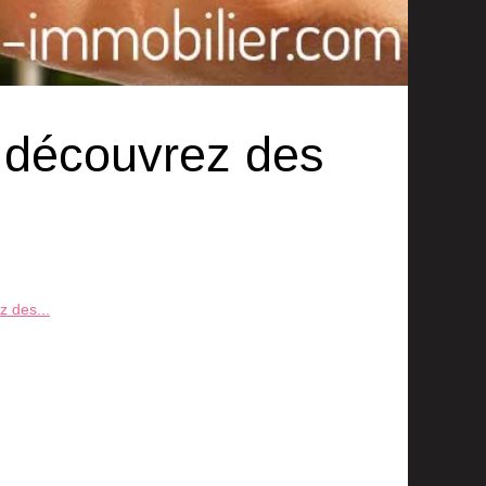
: découvrez des
z des...