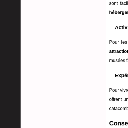
sont fac
hébergem
Activ
Pour les
attracti
musées fa
Expér
Pour vivr
offrent 
catacombe
Consei