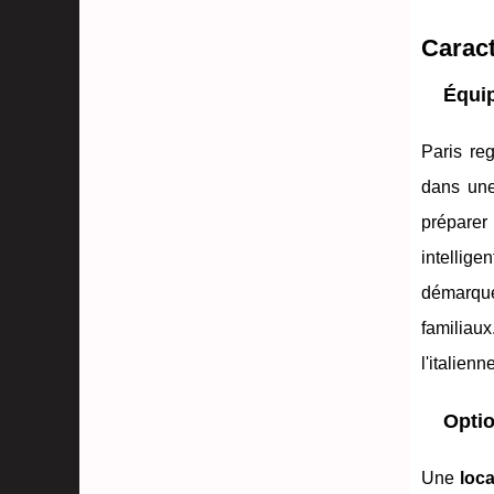
Caract
Équip
Paris reg
dans u
prépare
intellig
démarque
familiau
l'italien
Optio
Une
loca