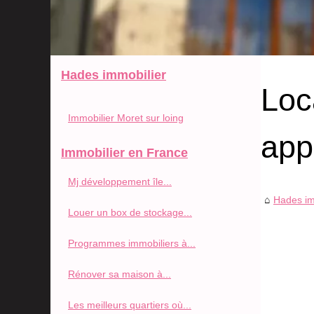
Hades immobilier
Loc
Immobilier Moret sur loing
app
Immobilier en France
Mj développement île...
Hades im
Louer un box de stockage...
Programmes immobiliers à...
Rénover sa maison à...
Les meilleurs quartiers où...