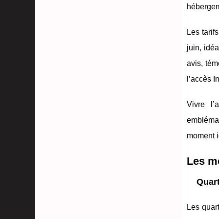
hébergeme
Les tarif
juin, idé
avis, tém
l’accès I
Vivre l
emblémati
moment id
Les me
Quart
Les quart