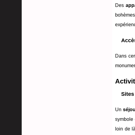
Des
app
bohème
expérienc
Accès
Dans cer
monuments
Activi
Sites
Un
séjo
symbole d
loin de l