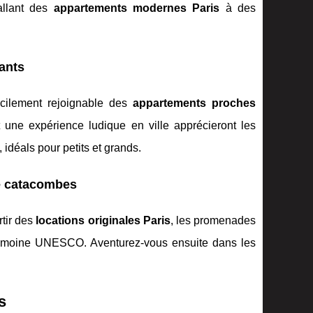
allant des
appartements modernes Paris
à des
fants
acilement rejoignable des
appartements proches
t une expérience ludique en ville apprécieront les
déals pour petits et grands.
de catacombes
rtir des
locations originales Paris
, les promenades
trimoine UNESCO. Aventurez-vous ensuite dans les
s