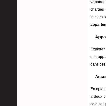
vacance
chargés 
immersio
apparte
Appar
Explorer
des
app
dans ces 
Acces
En optan
à deux 
cela soit