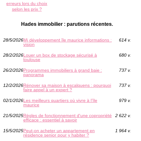
erreurs lors du choix
selon les prix ?
Hades immobilier : parutions récentes.
28/5/2026
Mj développement île maurice informations :
614 v.
vision
28/2/2026
Louer un box de stockage sécurisé à
680 v.
toulouse
26/2/2026
Programmes immobiliers à grand baie :
737 v.
panorama
12/2/2026
Rénover sa maison à escalquens : pourquoi
737 v.
faire appel à un expert ?
02/1/2026
Les meilleurs quartiers où vivre à l’île
979 v.
maurice
21/5/2025
Règles de fonctionnement d'une copropriété
2 622 v.
efficace : essentiel à savoir
15/5/2025
Peut-on acheter un appartement en
1 964 v.
résidence senior pour y habiter ?