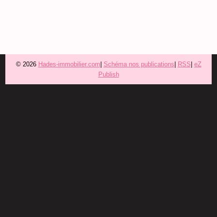
© 2026
Hades-immobilier.com
|
Schéma nos publications
|
RSS
|
eZ
Publish