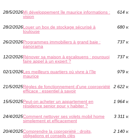
28/5/2026
Mj développement île maurice informations :
614 v.
vision
28/2/2026
Louer un box de stockage sécurisé à
680 v.
toulouse
26/2/2026
Programmes immobiliers à grand baie :
737 v.
panorama
12/2/2026
Rénover sa maison à escalquens : pourquoi
737 v.
faire appel à un expert ?
02/1/2026
Les meilleurs quartiers où vivre à l’île
979 v.
maurice
21/5/2025
Règles de fonctionnement d'une copropriété
2 622 v.
efficace : essentiel à savoir
15/5/2025
Peut-on acheter un appartement en
1 964 v.
résidence senior pour y habiter ?
24/4/2025
Comment nettoyer ses volets mobil home
3 311 v.
simplement et efficacement
20/4/2025
Comprendre la copropriété : droits,
2 140 v.
obligations et conseils clés