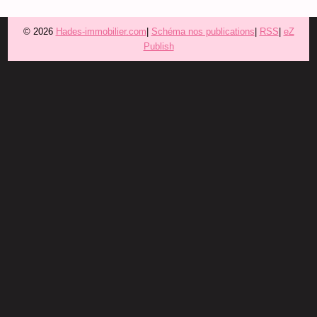
© 2026
Hades-immobilier.com
|
Schéma nos publications
|
RSS
|
eZ
Publish