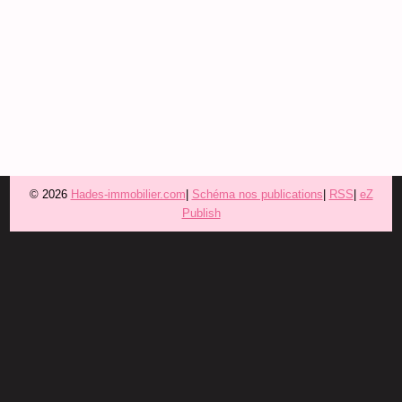
© 2026
Hades-immobilier.com
|
Schéma nos publications
|
RSS
|
eZ
Publish