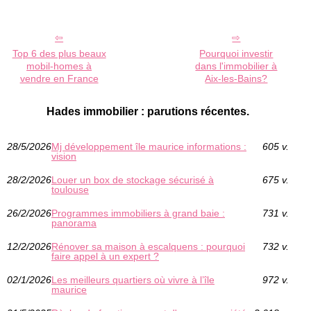
Top 6 des plus beaux
Pourquoi investir
mobil-homes à
dans l'immobilier à
vendre en France
Aix-les-Bains?
Hades immobilier : parutions récentes.
28/5/2026
Mj développement île maurice informations :
605 v.
vision
28/2/2026
Louer un box de stockage sécurisé à
675 v.
toulouse
26/2/2026
Programmes immobiliers à grand baie :
731 v.
panorama
12/2/2026
Rénover sa maison à escalquens : pourquoi
732 v.
faire appel à un expert ?
02/1/2026
Les meilleurs quartiers où vivre à l’île
972 v.
maurice