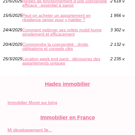
21/5/2025
Règles de fonctionnement d'une copropriété
2 618 v.
efficace : essentiel à savoir
15/5/2025
Peut-on acheter un appartement en
1 956 v.
résidence senior pour y habiter ?
24/4/2025
Comment nettoyer ses volets mobil home
3 302 v.
simplement et efficacement
20/4/2025
Comprendre la copropriété : droits,
2 132 v.
obligations et conseils clés
25/3/2025
Location week end paris : découvrez des
2 235 v.
appartements uniques
Hades immobilier
Immobilier Moret sur loing
Immobilier en France
Mj développement île...