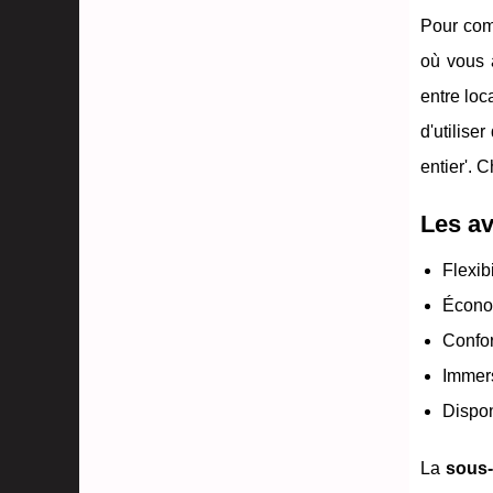
Pour com
où vous 
entre loc
d'utilise
entier'. 
Les av
Flexib
Économ
Confor
Immers
Dispon
La
sous-