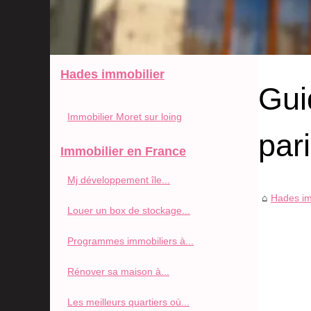
Hades immobilier
Gui
Immobilier Moret sur loing
par
Immobilier en France
Mj développement île...
Hades im
Louer un box de stockage...
Programmes immobiliers à...
Rénover sa maison à...
Les meilleurs quartiers où...