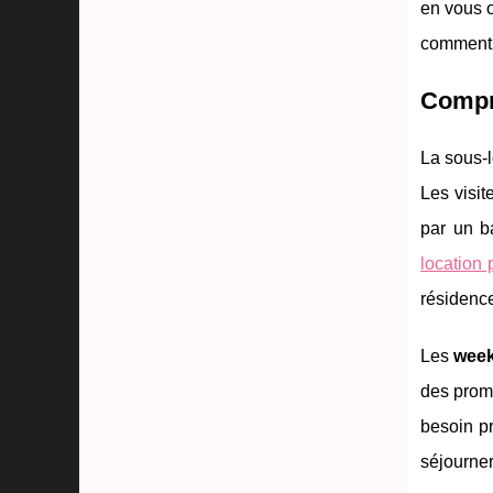
en vous o
comment d
Compre
La sous-l
Les visi
par un b
location
résidenc
Les
week
des prome
besoin pr
séjourner