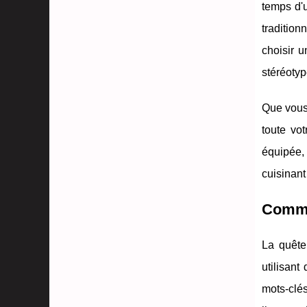
temps d'
tradition
choisir u
stéréotyp
Que vous 
toute vot
équipée,
cuisinant
Commen
La quête
utilisant
mots-clé