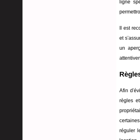
ligne sp
permettro
Il est re
et s'assu
un aperç
attentive
Règles
Afin d'év
règles e
propriéta
certaines
réguler l