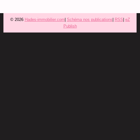
© 2026
Hades-immobilier.com
|
Schéma nos publications
|
RSS
|
eZ
Publish