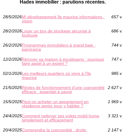
Hades immobilier : parutions récentes.
28/5/2026
Mj développement île maurice informations :
657 v.
vision
28/2/2026
Louer un box de stockage sécurisé à
686 v.
toulouse
26/2/2026
Programmes immobiliers à grand baie :
744 v.
panorama
12/2/2026
Rénover sa maison à escalquens : pourquoi
747 v.
faire appel à un expert ?
02/1/2026
Les meilleurs quartiers où vivre à l’île
985 v.
maurice
21/5/2025
Règles de fonctionnement d'une copropriété
2 627 v.
efficace : essentiel à savoir
15/5/2025
Peut-on acheter un appartement en
1 969 v.
résidence senior pour y habiter ?
24/4/2025
Comment nettoyer ses volets mobil home
3 321 v.
simplement et efficacement
20/4/2025
Comprendre la copropriété : droits,
2 147 v.